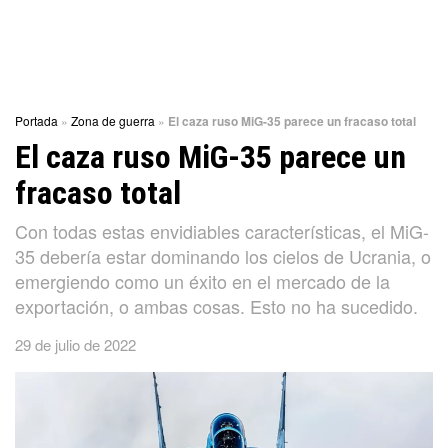
Portada
»
Zona de guerra
»
El caza ruso MiG-35 parece un fracaso total
El caza ruso MiG-35 parece un
fracaso total
Con todas estas envidiables características, el MiG-
35 debería estar dominando los cielos de Ucrania, o
emergiendo como un éxito en el mercado de la
exportación, o ambas cosas. Esto no ha sucedido.
29 de julio de 2022